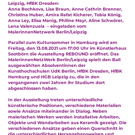
Leipzig, HfBK Dresden:
Anna Bochkova, Lisa Braun, Anne Cathrin Brenner,
Christina Huber, Amira Rafat Kicherer, Tobia König,
Anna Ley, Elisa Manig, Philine Mayr, Aline Schwörer,
Lena Valenzuela – eingeladen vom
MalerinnenNetzwerk Berlin/Leipzig
Parallel zum Kultursommer in Hamburg wird am
Freitag, den 13.08.2021 um 17:00 Uhr im Künstlerhaus
Sootbörn die Ausstellung REBOUND eröffnet. Das
MalerinnenNetzWerk Berlin/Leipzig spielt den Ball
ausgewählten Absolventinnen der
Kunsthochschulen UdK Berlin, HfBK Dresden, HfBK
Hamburg und HGB Leipzig zu, die in den
vergangenen zwei Jahren ihr Studium dort
abgeschlossen haben.
In der Ausstellung treten unterschiedliche
künstlerische Positionen, verschiedene Materialien
sowie Ansätze miteinander in Dialog. Neben
malerischen Werken werden installative Arbeiten,
Objekte und Wandarbeiten aus Keramik gezeigt. Die
verschiedenen Ansätze geben einen Querschnitt in
die unterschiedlichen Herangehensweisen und